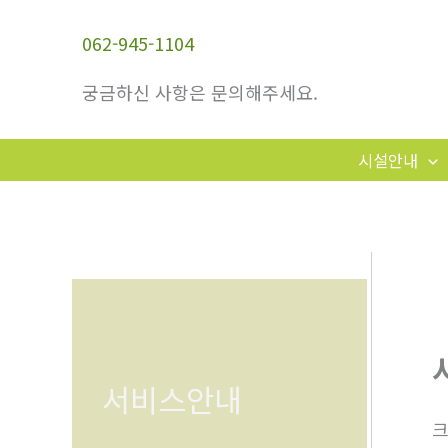
콘
텐
062-945-1104
츠
궁금하신 사항은 문의해주세요.
로
건
너
시설안내
뛰
기
서비스안내
크