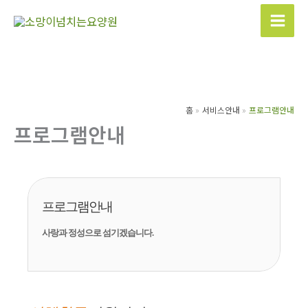
콘
텐
츠
로
건
너
홈
서비스안내
프로그램안내
뛰
프로그램안내
기
프로그램안내
사랑과 정성으로 섬기겠습니다.